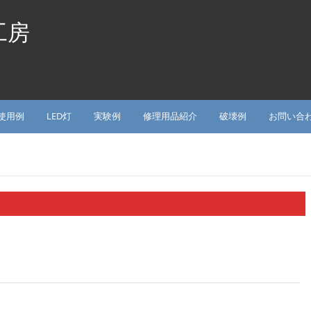
工房
使用例
LED灯
実験例
修理用品紹介
破壊例
お問い合