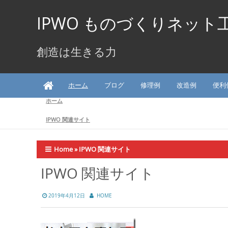
Skip
to
IPWO ものづくりネット
content
創造は生きる力
ホーム
ブログ
修理例
改造例
便利
ホーム
IPWO 関連サイト
Home
»
IPWO 関連サイト
IPWO 関連サイト
2019年4月12日
HOME